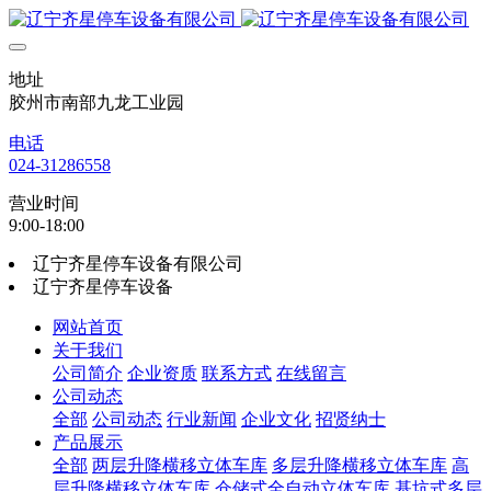
地址
胶州市南部九龙工业园
电话
024-31286558
营业时间
9:00-18:00
辽宁齐星停车设备有限公司
辽宁齐星停车设备
网站首页
关于我们
公司简介
企业资质
联系方式
在线留言
公司动态
全部
公司动态
行业新闻
企业文化
招贤纳士
产品展示
全部
两层升降横移立体车库
多层升降横移立体车库
高
层升降横移立体车库
仓储式全自动立体车库
基坑式多层