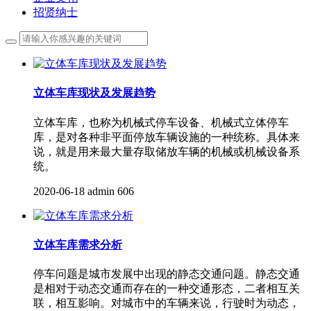
招贤纳士
立体车库现状及发展趋势
立体车库，也称为机械式停车设备、机械式立体停车
库，是对各种非平面停放车辆设施的一种统称。具体来
说，就是用来最大量存取储放车辆的机械或机械设备系
统。
2020-06-18
admin
606
立体车库需求分析
停车问题是城市发展中出现的静态交通问题。静态交通
是相对于动态交通而存在的一种交通形态，二者相互关
联，相互影响。对城市中的车辆来说，行驶时为动态，