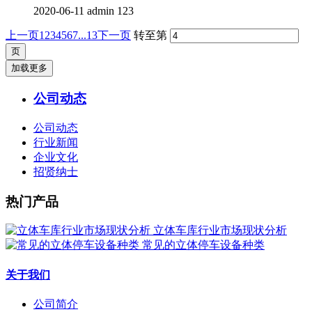
2020-06-11
admin
123
上一页
1
2
3
4
5
6
7
...13
下一页
转至第
加载更多
公司动态
公司动态
行业新闻
企业文化
招贤纳士
热门产品
立体车库行业市场现状分析
常见的立体停车设备种类
关于我们
公司简介