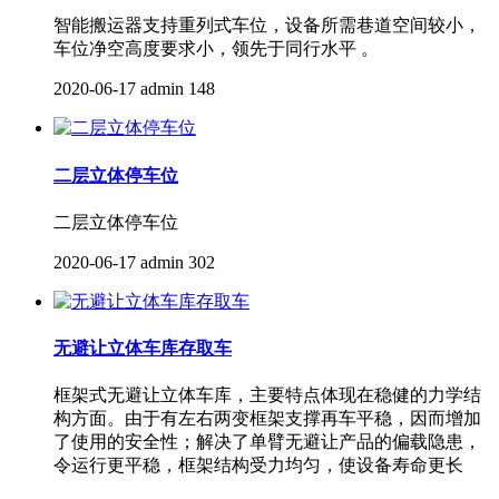
智能搬运器支持重列式车位，设备所需巷道空间较小，
车位净空高度要求小，领先于同行水平 。
2020-06-17
admin
148
二层立体停车位
二层立体停车位
2020-06-17
admin
302
无避让立体车库存取车
框架式无避让立体车库，主要特点体现在稳健的力学结
构方面。由于有左右两变框架支撑再车平稳，因而增加
了使用的安全性；解决了单臂无避让产品的偏载隐患，
令运行更平稳，框架结构受力均匀，使设备寿命更长