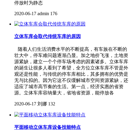
停放时为静态
2020-06-17
admin
176
立体车库会取代传统车库的原因
随着人们生活消费水平的不断提高，有车族在不断的
壮大中，停车难问题逐渐凸显。加之地价飞涨，土地资
源紧缺，建立一个个停车场考虑的因素诸多。立体车库
的诞生让很多人看到了希望，全方位立体车库不管是外
观还是性能，与传统的停车库相比，其多拥有的优势是
无与比拟的。因为它这不仅缓解城市空间资源紧缺，还
适应了城市高节奏的生活。第一点，经济实惠的省资
源。立体车库容纳量大，省地省资源，能停放各
2020-06-17
刘娜
132
平面移动立体车库设备技能特点