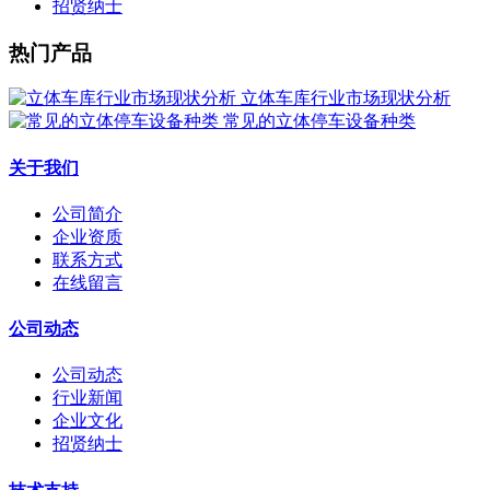
招贤纳士
热门产品
立体车库行业市场现状分析
常见的立体停车设备种类
关于我们
公司简介
企业资质
联系方式
在线留言
公司动态
公司动态
行业新闻
企业文化
招贤纳士