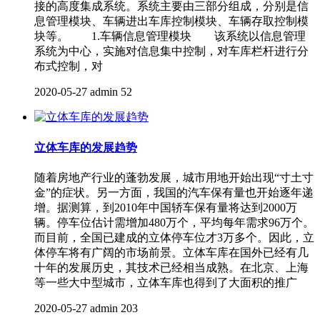
接的高度集成系统。系统主要由三部分组成，分别是信
息管理模块、车辆进出车库控制模块、车辆存取控制模
块等。 1.车辆信息管理模块 该系统以信息管理
系统为中心，实施对信息集中控制，对车库栏杆进行分
布式控制，对
2020-05-27
admin
52
立体车库的发展趋势
随着房地产行业的蓬勃发展，城市用地开始出现“寸土寸
金”的症状。另一方面，我国的汽车保有量也开始逐年递
增。据测算，到2010年中国轿车保有量将达到2000万
辆。停车位估计需增加480万个，平均每年需求96万个。
而目前，全国已建成的立体停车位才3万多个。因此，立
体停车将有广阔的市场前景。立体车库在国外已经有几
十年的发展历史，其技术已经相当成熟。在北京、上海
等一些大中型城市，立体车库也得到了大面积的推广
2020-05-27
admin
203